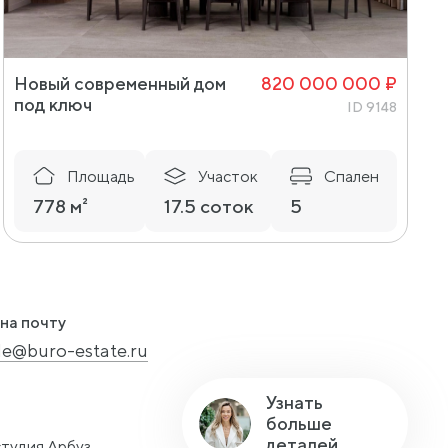
Новый современный дом
820 000 000 ₽
под ключ
ID 9148
Площадь
Участок
Спален
778 м²
17.5 соток
5
на почту
le@buro-estate.ru
Узнать
больше
деталей
студия Арбуз