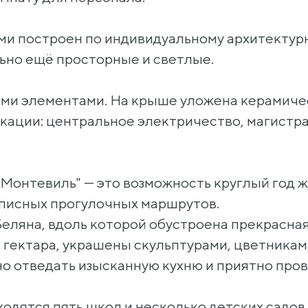
и построен по индивидуальному архитектурн
ьно ещё просторные и светлые.
ми элементами. На крыше уложена керамиче
ации: центральное электричество, магистр
Монтевиль" — это возможность круглый год ж
писных прогулочных маршрутов.
Беляна, вдоль которой обустроена прекрасн
 гектара, украшены скульптурами, цветникам
о отведать изысканную кухню и приятно про
ходятся пять школ и несколько детских садо