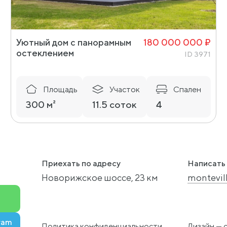
Уютный дом с панорамным
180 000 000 ₽
остеклением
ID 3971
Площадь
Участок
Спален
300 м²
11.5 соток
4
Приехать по адресу
Написать 
Новорижское шоссе, 23 км
montevil
ram
Политика конфиденциальности
Дизайн —