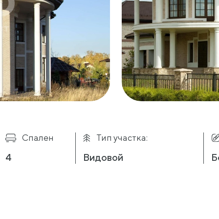
Спален
Тип участка:
4
Видовой
Б