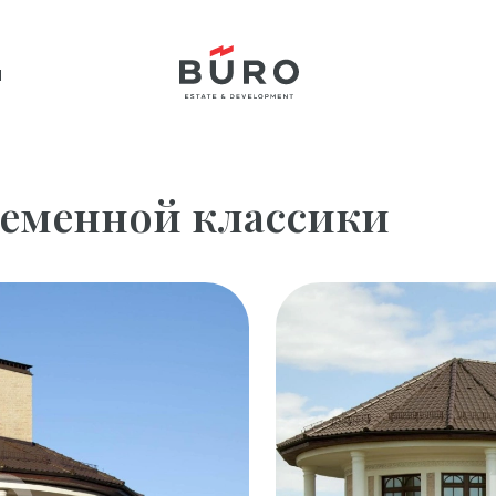
м
ременной классики