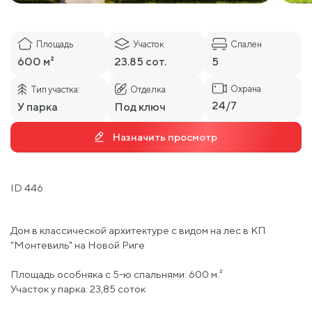
Площадь
Участок
Спален
600 м²
23.85 сот.
5
Охрана
Тип участка:
Отделка
24/7
У парка
Под ключ
Назначить просмотр
ID 446
Дом в классической архитектуре с видом на лес в КП
"Монтевиль" на Новой Риге
Площадь особняка с 5-ю спальнями: 600 м.²
Участок у парка: 23,85 соток