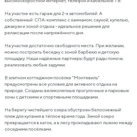
высокоскоростной интернет, телефон и кабельное ТВ.
На участке есть гараж для 2-х автомобилей. А
собственный СПА-комплекс с хаммамом, сауной, купелью,
джакузи и зоной отдыха - идеальное решение для
релаксации после напряжённого дня.
На участке достаточно свободного места. При желании,
можно построить беседку с зоной барбекю и детскую
площадку. Наши надёжные партнеры будут рады помочь
реализовать любые задумки.
В элитном коттеджном посёлке "Монтевиль"
предусмотрены все условия для активного отдыха на
природе. Созданы великолепные прогулочные и парковые
зоны с детскими и спортивными площадками.
На берегу чистейшего озера обустроен белоснежный
пляж для купания в тёплое время года. Зимой озеро
превращается в каток, а в лесу прокладывают лыжню между
соседними посёлками.