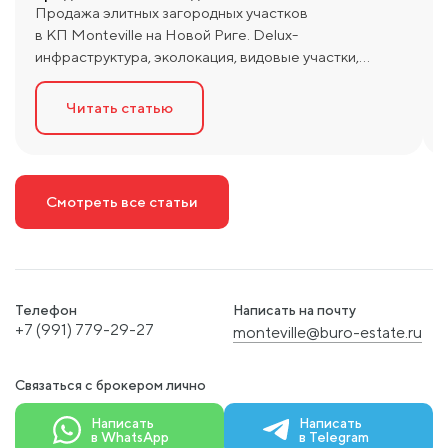
Продажа элитных загородных участков
в КП Monteville на Новой Риге. Delux-
инфраструктура, эколокация, видовые участки,
просторные площади. Эксклюзивный выбор
объектов, юридическое сопровождение, сделки
Читать статью
«под ключ». Узнать стоимость за кв.м. и получить
консультацию.
Смотреть все статьи
Телефон
Написать на почту
+7 (991) 779-29-27
monteville@buro-estate.ru
Связаться с брокером лично
Написать
Написать
в WhatsApp
в Telegram